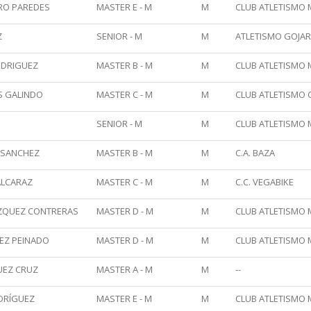
RO PAREDES
MASTER E - M
M
CLUB ATLETISMO
Z
SENIOR - M
M
ATLETISMO GOJAR 
ODRIGUEZ
MASTER B - M
M
CLUB ATLETISMO
S GALINDO
MASTER C - M
M
CLUB ATLETISMO 
SENIOR - M
M
CLUB ATLETISMO
 SANCHEZ
MASTER B - M
M
C.A. BAZA
ALCARAZ
MASTER C - M
M
C.C. VEGABIKE
ZQUEZ CONTRERAS
MASTER D - M
M
CLUB ATLETISMO
REZ PEINADO
MASTER D - M
M
CLUB ATLETISMO
UEZ CRUZ
MASTER A - M
M
--
ODRÍGUEZ
MASTER E - M
M
CLUB ATLETISMO