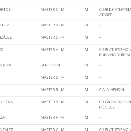
BERTOS
MASTER C - M
M
CLUB DE ATLETIS
ATARFE
NCHEZ
MASTER B - M
M
--
NZÁLEZ
MASTER D - M
M
--
EZ
MASTER A - M
M
CLUB ATLETISMO
RUNNING DÚRCAL
Z JOYA
SENIOR - M
M
--
MASTER D - M
M
--
MASTER B - M
M
C.A. ALHENDÍN
LUCENA
MASTER B - M
M
CD GRANADA RUNN
DIÉGUEZ
LLA
MASTER F - M
M
--
ONZÁLEZ
MASTER C - M
M
CLUB ATLETISMO