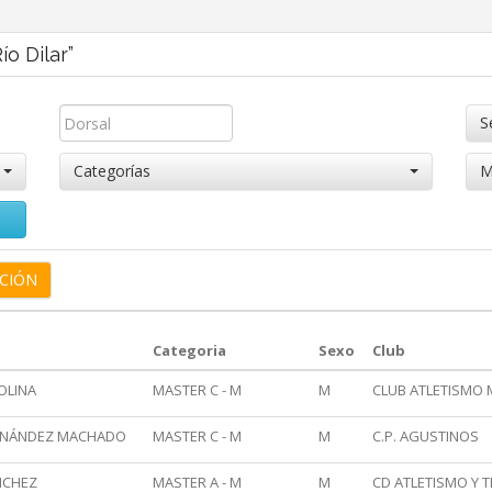
o Dilar”
S
Categorías
M
Categoria
Sexo
Club
OLINA
MASTER C - M
M
CLUB ATLETISMO
ERNÁNDEZ MACHADO
MASTER C - M
M
C.P. AGUSTINOS
NCHEZ
MASTER A - M
M
CD ATLETISMO Y 