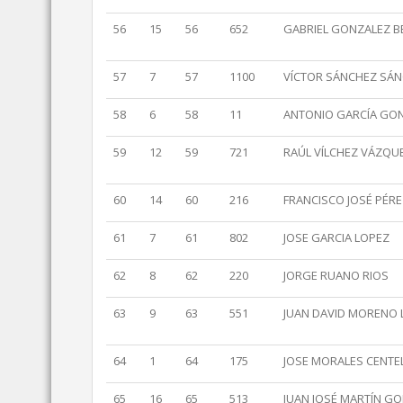
56
15
56
652
GABRIEL GONZALEZ 
57
7
57
1100
VÍCTOR SÁNCHEZ SÁ
58
6
58
11
ANTONIO GARCÍA GO
59
12
59
721
RAÚL VÍLCHEZ VÁZQU
60
14
60
216
FRANCISCO JOSÉ PÉRE
61
7
61
802
JOSE GARCIA LOPEZ
62
8
62
220
JORGE RUANO RIOS
63
9
63
551
JUAN DAVID MORENO 
64
1
64
175
JOSE MORALES CENTE
65
16
65
513
JUAN JOSÉ MARTÍN G