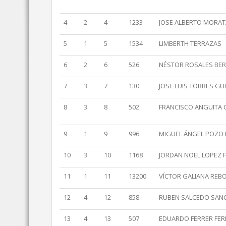
4
2
4
1233
JOSE ALBERTO MORAT
5
1
5
1534
LIMBERTH TERRAZAS
6
2
6
526
NÉSTOR ROSALES BE
7
3
7
130
JOSE LUIS TORRES G
8
3
8
502
FRANCISCO ANGUITA 
9
1
9
996
MIGUEL ÁNGEL POZO 
10
3
10
1168
JORDAN NOEL LOPEZ 
11
1
11
13200
VÍCTOR GALIANA REB
12
4
12
858
RUBEN SALCEDO SAN
13
4
13
507
EDUARDO FERRER FE