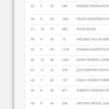
35
5
35
546
MANUEL RODRIGUEZ 
36
9
36
1441
PEDRO HERNÁNDEZ M
37
10
37
460
AITOR VACAS
38
4
38
73
ANTONIO TALLON FE
39
9
39
1218
RODRIGO MARTÍN ESP
40
10
40
1025
DAVID HERRERA GÓM
41
11
41
974
JOSE MARTÍNEZ MOYA
42
7
42
121
PABLO OSORIO TORR
43
8
43
871
ALBERTO SERRANO F
44
9
44
206
ANTONIO MIGUEL SAN