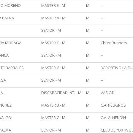
LGO MORENO
MASTER E - M
M
--
A BAENA
MASTER A - M
M
--
SENIOR - M
M
--
CÍA MORAGA
MASTER C - M
M
ChurriRunners
LANCA
SENIOR - M
M
--
TE BARRALES
MASTER C - M
M
DEPORTIVO LA ZU
EGA
SENIOR - M
M
--
NA
DISCAPACIDAD INT. - M
M
VAS C.D
NCHEZ
MASTER B - M
M
C.A. PELIGROS
IDALGO
MASTER C - M
M
C.A. ALHENDÍN
 PALMA
SENIOR - M
M
CLUB DEPORTIVO