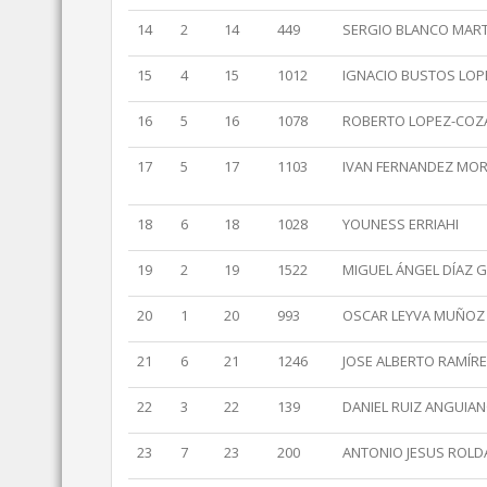
14
2
14
449
SERGIO BLANCO MART
15
4
15
1012
IGNACIO BUSTOS LOP
16
5
16
1078
ROBERTO LOPEZ-COZ
17
5
17
1103
IVAN FERNANDEZ MO
18
6
18
1028
YOUNESS ERRIAHI
19
2
19
1522
MIGUEL ÁNGEL DÍAZ G
20
1
20
993
OSCAR LEYVA MUÑOZ
21
6
21
1246
JOSE ALBERTO RAMÍRE
22
3
22
139
DANIEL RUIZ ANGUIA
23
7
23
200
ANTONIO JESUS ROLD