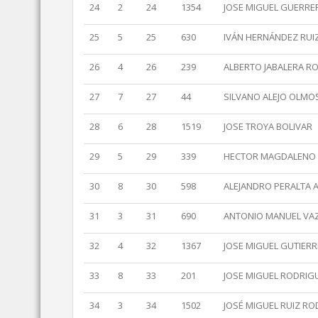
24
2
24
1354
JOSE MIGUEL GUERRE
25
5
25
630
IVÁN HERNÁNDEZ RUI
26
4
26
239
ALBERTO JABALERA R
27
7
27
44
SILVANO ALEJO OLMO
28
6
28
1519
JOSE TROYA BOLIVAR
29
5
29
339
HECTOR MAGDALENO
30
8
30
598
ALEJANDRO PERALTA 
31
3
31
690
ANTONIO MANUEL VA
32
4
32
1367
JOSE MIGUEL GUTIER
33
8
33
201
JOSE MIGUEL RODRIG
34
3
34
1502
JOSÉ MIGUEL RUIZ R