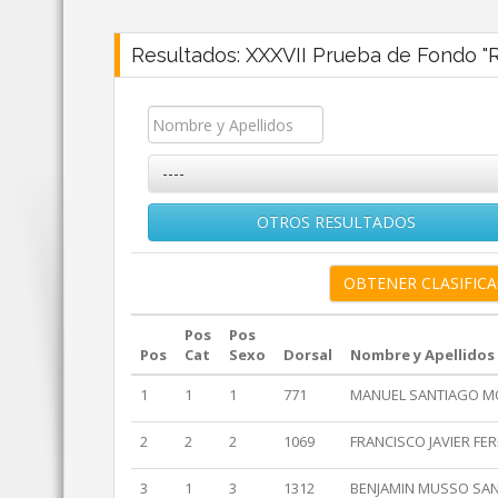
Resultados: XXXVII Prueba de Fondo "Rí
----
OTROS RESULTADOS
Pos
Pos
Pos
Cat
Sexo
Dorsal
Nombre y Apellidos
1
1
1
771
MANUEL SANTIAGO M
2
2
2
1069
FRANCISCO JAVIER F
3
1
3
1312
BENJAMIN MUSSO SA