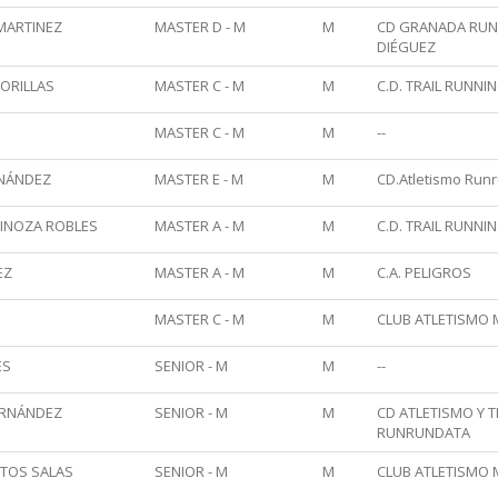
MARTINEZ
MASTER D - M
M
CD GRANADA RUNN
DIÉGUEZ
ORILLAS
MASTER C - M
M
C.D. TRAIL RUNNI
MASTER C - M
M
--
RNÁNDEZ
MASTER E - M
M
CD.Atletismo Run
INOZA ROBLES
MASTER A - M
M
C.D. TRAIL RUNNI
EZ
MASTER A - M
M
C.A. PELIGROS
MASTER C - M
M
CLUB ATLETISMO
ES
SENIOR - M
M
--
ERNÁNDEZ
SENIOR - M
M
CD ATLETISMO Y 
RUNRUNDATA
TOS SALAS
SENIOR - M
M
CLUB ATLETISMO