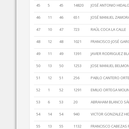
45
5
45
14820
JOSÉ ANTONIO HIDA
46
11
46
651
JOSÉ MANUEL ZAMOR
47
10
47
723
RAÚL COCA LA CALLE
48
12
48
1021
FRANCISCO JOSÉ GAR
49
11
49
1391
JAVIER RODRIGUEZ B
50
13
50
1253
JOSE MANUEL BELMON
51
12
51
256
PABLO CANTERO ORT
52
1
52
1291
EMILIO ORTEGA MOLI
53
6
53
20
ABRAHAM BLANCO SÁ
54
14
54
940
VICTOR GONZALEZ H
55
13
55
1132
FRANCISCO CABEZAS