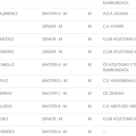
RUNRUNDATA
A JIMENEZ
MASTER A - M
M
A.D.A. GUADIX
SENIOR - M
M
C.A. ATARFE
RMÚDEZ
SENIOR - M
M
CLUB ATLETISMO 
UERRERO
SENIOR - M
M
CLUB ATLETISMO 
CABELLO
MASTER A - M
M
CD ATLETISMO Y 
RUNRUNDATA
RUIZ
MASTER D - M
M
C.D. WADIÁNDALU
FERRAZ
MASTER C - M
M
CD ZENDRA
OLLEDO
MASTER B - M
M
C.D. HIJOS DEL VI
CHEZ
SENIOR - M
M
CLUB ATLETISMO
RNÁNDEZ
MASTER A - M
M
--