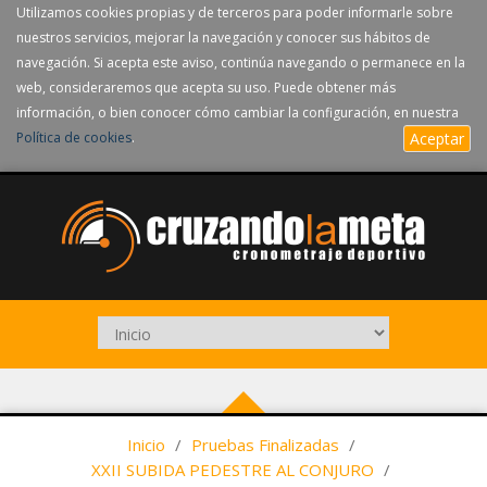
Utilizamos cookies propias y de terceros para poder informarle sobre
nuestros servicios, mejorar la navegación y conocer sus hábitos de
navegación. Si acepta este aviso, continúa navegando o permanece en la
web, consideraremos que acepta su uso. Puede obtener más
información, o bien conocer cómo cambiar la configuración, en nuestra
Política de cookies
.
Aceptar
Inicio
/
Pruebas Finalizadas
/
XXII SUBIDA PEDESTRE AL CONJURO
/