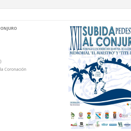
 CONJURO
)
 la Coronación