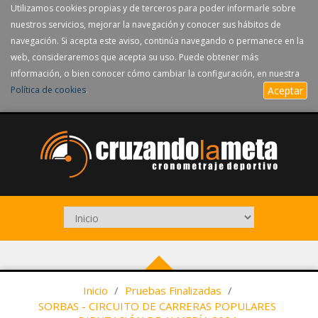
Utilizamos cookies propias y de terceros para poder informarle sobre
nuestros servicios, mejorar la navegación y conocer sus hábitos de
navegación. Si acepta este aviso, continúa navegando o permanece en la
web, consideraremos que acepta su uso. Puede obtener más
información, o bien conocer cómo cambiar la configuración, en nuestra
Política de cookies
.
Aceptar
Inicio
/
Pruebas Finalizadas
/
SORBAS - CIRCUITO DE CARRERAS POPULARES