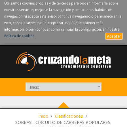
Utilizamos cookies propias y de terceros para poder informarle sobre
nuestros servicios, mejorar la navegación y conocer sus hábitos de
navegación. Si acepta este aviso, continúa navegando o permanece en la
web, consideraremos que acepta su uso. Puede obtener más
información, o bien conocer cómo cambiar la configuración, en nuestra
Política de cookies
.
Aceptar
Inicio
/
Clasificaciones
/
SORBAS - CIRCUITO DE CARRERAS POPULARES