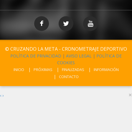
© CRUZANDO LA META - CRONOMETRAJE DEPORTIVO
POLÍTICA DE PRIVACIDAD
|
AVISO LEGAL
|
POLÍTICA DE
COOKIES
INICIO
PRÓXIMAS
FINALIZADAS
INFORMACIÓN
CONTACTO
×
‹
›