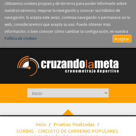
Utilizamos cookies propias y de terceros para poder informarle sobre
nuestros servicios, mejorar la navegación y conocer sus hábitos de
navegación. Si acepta este aviso, continúa navegando o permanece en la
web, consideraremos que acepta su uso. Puede obtener más
información, o bien conocer cómo cambiar la configuración, en nuestra
Política de cookies
.
Aceptar
Inicio
/
Pruebas Finalizadas
/
SORBAS - CIRCUITO DE CARRERAS POPULARES