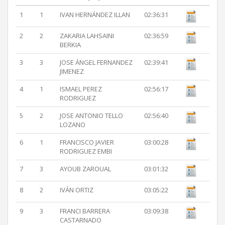
1
1
IVAN HERNÁNDEZ ILLAN
02:36:31
2
2
ZAKARIA LAHSAINI
02:36:59
BERKIA
3
3
JOSE ÁNGEL FERNANDEZ
02:39:41
JIMENEZ
4
1
ISMAEL PEREZ
02:56:17
RODRIGUEZ
5
2
JOSE ANTONIO TELLO
02:56:40
LOZANO
6
1
FRANCISCO JAVIER
03:00:28
RODRIGUEZ EMBI
7
3
AYOUB ZAROUAL
03:01:32
8
2
IVÁN ORTIZ
03:05:22
9
3
FRANCI BARRERA
03:09:38
CASTARNADO