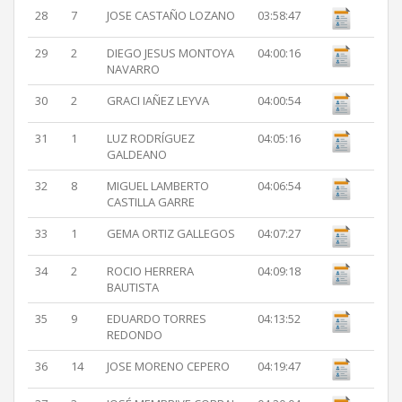
28
7
JOSE CASTAÑO LOZANO
03:58:47
29
2
DIEGO JESUS MONTOYA
04:00:16
NAVARRO
30
2
GRACI IAÑEZ LEYVA
04:00:54
31
1
LUZ RODRÍGUEZ
04:05:16
GALDEANO
32
8
MIGUEL LAMBERTO
04:06:54
CASTILLA GARRE
33
1
GEMA ORTIZ GALLEGOS
04:07:27
34
2
ROCIO HERRERA
04:09:18
BAUTISTA
35
9
EDUARDO TORRES
04:13:52
REDONDO
36
14
JOSE MORENO CEPERO
04:19:47