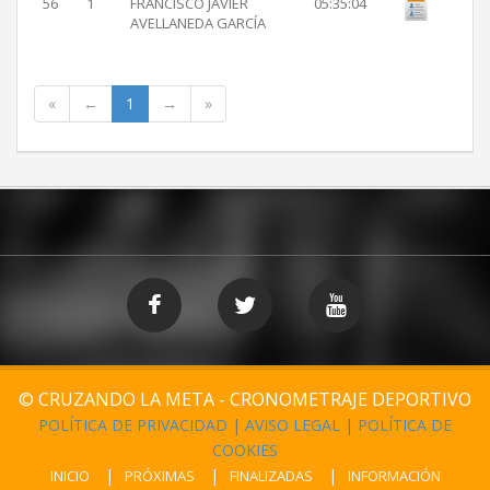
56
1
FRANCISCO JAVIER
05:35:04
AVELLANEDA GARCÍA
«
←
1
→
»
© CRUZANDO LA META - CRONOMETRAJE DEPORTIVO
POLÍTICA DE PRIVACIDAD
|
AVISO LEGAL
|
POLÍTICA DE
COOKIES
INICIO
PRÓXIMAS
FINALIZADAS
INFORMACIÓN