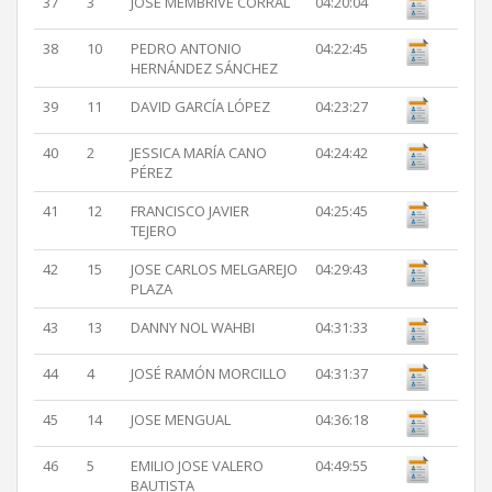
37
3
JOSÉ MEMBRIVE CORRAL
04:20:04
38
10
PEDRO ANTONIO
04:22:45
HERNÁNDEZ SÁNCHEZ
39
11
DAVID GARCÍA LÓPEZ
04:23:27
40
2
JESSICA MARÍA CANO
04:24:42
PÉREZ
41
12
FRANCISCO JAVIER
04:25:45
TEJERO
42
15
JOSE CARLOS MELGAREJO
04:29:43
PLAZA
43
13
DANNY NOL WAHBI
04:31:33
44
4
JOSÉ RAMÓN MORCILLO
04:31:37
45
14
JOSE MENGUAL
04:36:18
46
5
EMILIO JOSE VALERO
04:49:55
BAUTISTA