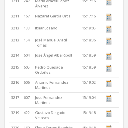
3211
247
Maria Araceli Lopez
15:17:16
Álvarez
3211
167
Nazaret García Ortiz
15:17:16
3213
133
Itxiar Lozano
15:19:05
3213
154
José Manuel Aracil
15:18:36
Tomás
3214
604
José Ángel Alba Ripoll
15:18:59
3215
605
Pedro Quesada
15:18:59
Ordoñez
3216
606
Antonio Fernandez
15:19:02
Martinez
3217
607
Jose Fernandez
15:19:04
Martinez
3219
422
Gustavo Delgado
15:19:18
Velasco
3220
169
Elena Torres Bandrés
15:19:18