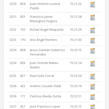
3229
824
Juan Antonio Lucena
15:21:22
Pulido
3231
825
Francisco Javier
15:21:28
Masegosa Segura
3232
155
Rsfael Angel Maqueda
15:21:29
3233
170
Ana Ángel Romero
15:21:30
3234
828
Jesus Damian Gutierrez
15:23:15
Fernandez
3234
826
Juan Vicente Mateu
15:22:14
Nadon
3235
827
Raul Solís Corral
15:22:50
3236
422
Andres Casado Vidal
15:23:19
3236
171
Patricia Ubeda Zurita
15:22:51
3237
421
Jose Francisco Lopez
15:23:13