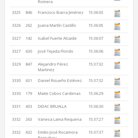
Romera
3325
846
Francisco Ibarra Jiménez
15:36:03
3326
262
Juana Martín Castillo
15:36:05
3327
142
Isabel Fuerte Alcaide
15:36:07
3327
630
José Tejada Florido
15:36:06
3329
847
Alejandro Pérez
15:37:32
Martinez
3330
631
Daniel Risueño Estévez
15:37:32
3330
179
Maite Cobos Cardenas
15:36:29
3331
433
DIDAC BRUALLA
15:36:30
3332
263
Vanesa Lama Requena
15:37:27
3332
632
Emilio José Rocamora
15:37:37
Bernabeu