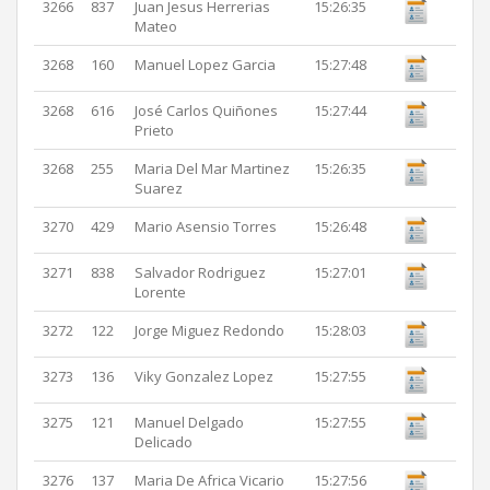
3266
837
Juan Jesus Herrerias
15:26:35
Mateo
3268
160
Manuel Lopez Garcia
15:27:48
3268
616
José Carlos Quiñones
15:27:44
Prieto
3268
255
Maria Del Mar Martinez
15:26:35
Suarez
3270
429
Mario Asensio Torres
15:26:48
3271
838
Salvador Rodriguez
15:27:01
Lorente
3272
122
Jorge Miguez Redondo
15:28:03
3273
136
Viky Gonzalez Lopez
15:27:55
3275
121
Manuel Delgado
15:27:55
Delicado
3276
137
Maria De Africa Vicario
15:27:56