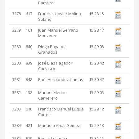
Barreiro
3278
617
Francisco Javier Molina
15:28:15
Solano
3279
161
Juan Manuel Serrano
15:28:17
Manzano
3280
840
Diego Poyatos
15:29:05
Granados
3280
839
José Blas Pagador
15:28:42
Carrasco
3281
842
Raúl Hernández Llamas
15:30:47
3282
138
Maribel Merino
15:29:05
Carnerero
3283
618
Francisco Manuel Luque
15:29:12
Cortes
3284
421
Manuela Arias Gomez
15:29:13
3285
619
Benito Lechuga
15:31:11