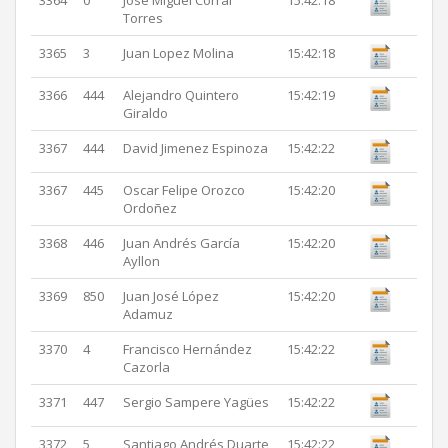
3364
0
Jose Miguel Corral
15:42:18
Torres
3365
3
Juan Lopez Molina
15:42:18
3366
444
Alejandro Quintero
15:42:19
Giraldo
3367
444
David Jimenez Espinoza
15:42:22
3367
445
Oscar Felipe Orozco
15:42:20
Ordoñez
3368
446
Juan Andrés García
15:42:20
Ayllon
3369
850
Juan José López
15:42:20
Adamuz
3370
4
Francisco Hernández
15:42:22
Cazorla
3371
447
Sergio Sampere Yagües
15:42:22
3372
5
Santiago Andrés Duarte
15:42:22