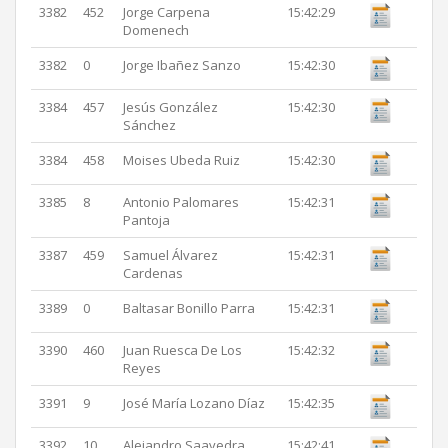
3382
452
Jorge Carpena
15:42:29
Domenech
3382
0
Jorge Ibañez Sanzo
15:42:30
3384
457
Jesús González
15:42:30
Sánchez
3384
458
Moises Ubeda Ruiz
15:42:30
3385
8
Antonio Palomares
15:42:31
Pantoja
3387
459
Samuel Álvarez
15:42:31
Cardenas
3389
0
Baltasar Bonillo Parra
15:42:31
3390
460
Juan Ruesca De Los
15:42:32
Reyes
3391
9
José María Lozano Díaz
15:42:35
3392
10
Alejandro Saavedra
15:42:41