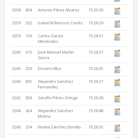
3258
834
Antonio Pérez Alvarez
15:25:36
3259
252
Isabel M Barroso Cortés
15:26:29
3259
159
Carlos García
15:26:31
Menéndez
3260
615
José Manuel Martin
15:26:27
Sierra
3260
253
Encarni Alba
15:26:35
3260
835
Alejandro Sanchez
15:26:27
Fernandez
3262
836
Serafin Pérez Ortega
15:26:28
3264
424
Alejandro Sanchez
15:26:48
Molina
3266
254
Noelia Sánchez Bonilla
15:26:35