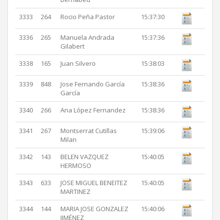
3333
264
Rocio Peña Pastor
15:37:30
3336
265
Manuela Andrada
15:37:36
Gilabert
3338
165
Juan Silvero
15:38:03
3339
848
Jose Fernando García
15:38:36
García
3340
266
Ana López Fernandez
15:38:36
3341
267
Montserrat Cutillas
15:39:06
Milan
3342
143
BELEN VAZQUEZ
15:40:05
HERMOSO
3343
633
JOSE MIGUEL BENEITEZ
15:40:05
MARTINEZ
3344
144
MARIA JOSE GONZALEZ
15:40:06
JIMÉNEZ