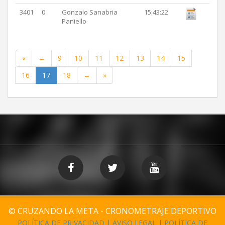
3401
0
Gonzalo Sanabria
15:43:22
Paniello
«
←
9
10
11
12
13
14
15
16
17
18
→
»
© CRUZANDO LA META - CRONOMETRAJE DEPORTIVO
POLÍTICA DE PRIVACIDAD
|
AVISO LEGAL
|
POLÍTICA DE