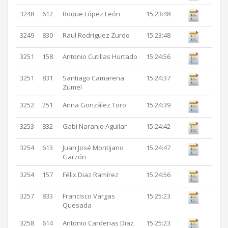
3248
612
Roque López León
15:23:48
3249
830
Raul Rodriguez Zurdo
15:23:48
3251
158
Antonio Cutillas Hurtado
15:24:56
3251
831
Santiago Camarena
15:24:37
Zumel
3252
251
Anna González Toro
15:24:39
3253
832
Gabi Naranjo Aguilar
15:24:42
3254
613
Juan José Montijano
15:24:47
Garzón
3254
157
Félix Diaz Ramírez
15:24:56
3257
833
Francisco Vargas
15:25:23
Quesada
3258
614
Antonio Cardenas Diaz
15:25:23