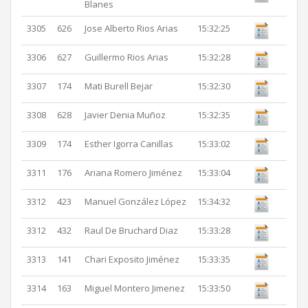
Blanes
3305
626
Jose Alberto Rios Arias
15:32:25
3306
627
Guillermo Rios Arias
15:32:28
3307
174
Mati Burell Bejar
15:32:30
3308
628
Javier Denia Muñoz
15:32:35
3309
174
Esther Igorra Canillas
15:33:02
3311
176
Ariana Romero Jiménez
15:33:04
3312
423
Manuel González López
15:34:32
3312
432
Raul De Bruchard Diaz
15:33:28
3313
141
Chari Exposito Jiménez
15:33:35
3314
163
Miguel Montero Jimenez
15:33:50