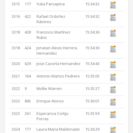
3315
177
Yulia Parsapina
15:34:32
3316
422
Rafael Ordoñez
15:34:32
Rámirez
3318
428
Francisco Martínez
15:34:36
Rubio
3318
424
Jonatan Alexis Herrera
15:34:36
Hernandez
3320
629
Jose Cazorla Hernandez
15:34:43
3321
164
Antonio Martos Pedrero
15:35:03
3322
9
Mollie Warren
15:35:27
3323
845
Enrique Alonso
15:36:01
3323
261
Esperanza Cortijo
15:35:59
Porras
3324
177
Laura Maria Maldonado
15:36:29