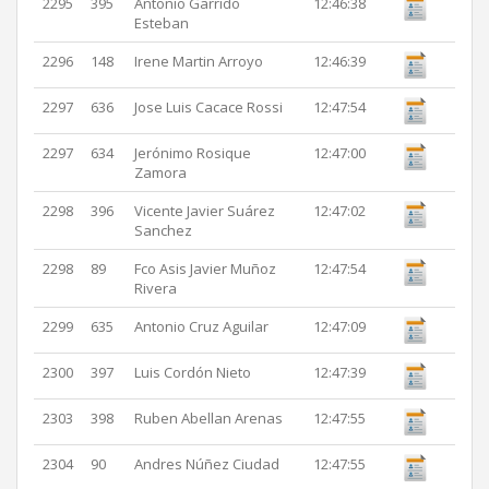
2295
395
Antonio Garrido
12:46:38
Esteban
2296
148
Irene Martin Arroyo
12:46:39
2297
636
Jose Luis Cacace Rossi
12:47:54
2297
634
Jerónimo Rosique
12:47:00
Zamora
2298
396
Vicente Javier Suárez
12:47:02
Sanchez
2298
89
Fco Asis Javier Muñoz
12:47:54
Rivera
2299
635
Antonio Cruz Aguilar
12:47:09
2300
397
Luis Cordón Nieto
12:47:39
2303
398
Ruben Abellan Arenas
12:47:55
2304
90
Andres Núñez Ciudad
12:47:55