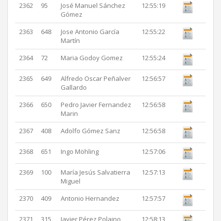
2362
95
José Manuel Sánchez
12:55:19
Gómez
2363
648
Jose Antonio García
12:55:22
Martín
2364
72
Maria Godoy Gomez
12:55:24
2365
649
Alfredo Oscar Peñalver
12:56:57
Gallardo
2366
650
Pedro Javier Fernandez
12:56:58
Marin
2367
408
Adolfo Gómez Sanz
12:56:58
2368
651
Ingo Möhling
12:57:06
2369
100
María Jesús Salvatierra
12:57:13
Miguel
2370
409
Antonio Hernandez
12:57:57
2371
315
Javier Pérez Polaino
12:58:13