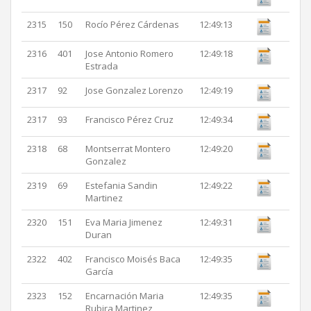
2315
150
Rocío Pérez Cárdenas
12:49:13
2316
401
Jose Antonio Romero
12:49:18
Estrada
2317
92
Jose Gonzalez Lorenzo
12:49:19
2317
93
Francisco Pérez Cruz
12:49:34
2318
68
Montserrat Montero
12:49:20
Gonzalez
2319
69
Estefania Sandin
12:49:22
Martinez
2320
151
Eva Maria Jimenez
12:49:31
Duran
2322
402
Francisco Moisés Baca
12:49:35
García
2323
152
Encarnación Maria
12:49:35
Rubira Martinez