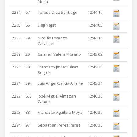
Mesa
2284
67
Teresa Diaz Santiago
12:44:17
2285
66
Elaji Najat
12:44:05
2286
392
Nicolás Lorenzo
12:44:16
Caracuel
2289
20
Carmen Valera Moreno
12:45:02
2290
305
Francisco Javier Pérez
12:45:25
Burgos
2291
394
Luis Angel García Anarte
12:45:31
2292
633
José Miguel Almazan
12:46:36
Candel
2293
88
Francisco Aguilera Moya
12:46:37
2294
97
Sebastian Perez Perez
12:46:38