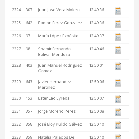
2324
307
Juan Jose Vera Molero
12:49:36
2325
642
Ramon Ferez Gonzalez
12:49:36
2326
97
María López Expósito
12:49:37
2327
98
Shamir Fernando
12:49:46
Bolivar Mendoza
2328
403
Juan Manuel Rodriguez
12:50:01
Gomez
2329
643
Javier Hernandez
12:50:06
Martinez
2330
153
Ester Lao Eyreos
12:50:07
2331
357
Jorge Moreno Perez
12:50:08
2332
358
José Eloy Pulido Gálvez
12:50:10
2333
359
Natalia Palacios Del
12:50:10