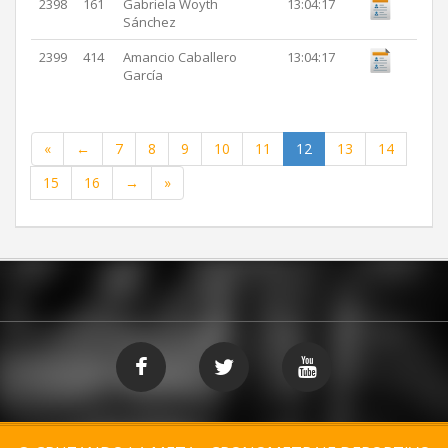
2398
161
Gabriela Woyth
13:04:17
Sánchez
2399
414
Amancio Caballero
13:04:17
García
«
←
7
8
9
10
11
12
13
14
15
16
→
»