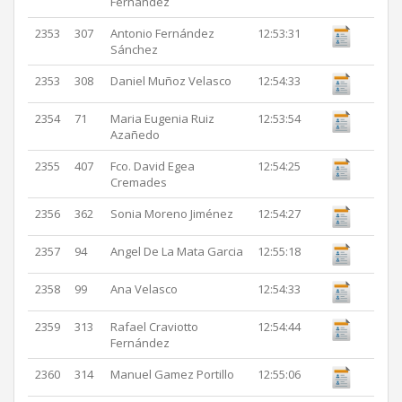
Fernández
2353
307
Antonio Fernández
12:53:31
Sánchez
2353
308
Daniel Muñoz Velasco
12:54:33
2354
71
Maria Eugenia Ruiz
12:53:54
Azañedo
2355
407
Fco. David Egea
12:54:25
Cremades
2356
362
Sonia Moreno Jiménez
12:54:27
2357
94
Angel De La Mata Garcia
12:55:18
2358
99
Ana Velasco
12:54:33
2359
313
Rafael Craviotto
12:54:44
Fernández
2360
314
Manuel Gamez Portillo
12:55:06