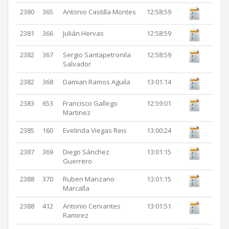
2380
365
Antonio Castilla Montes
12:58:59
2381
366
Julián Hervas
12:58:59
2382
367
Sergio Santapetronila
12:58:59
Salvador
2382
368
Damian Ramos Aguila
13:01:14
2383
653
Francisco Gallego
12:59:01
Martinez
2385
160
Evelinda Viegas Reis
13:00:24
2387
369
Diego Sánchez
13:01:15
Guerrero
2388
370
Ruben Manzano
13:01:15
Marcalla
2388
412
Antonio Cervantes
13:01:51
Ramirez