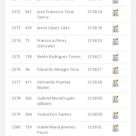
2372
652
Jose Francisco Toral
12:58:14
Sierra
2373
410
Jesús López Sáez
12:58:18
2374
73
Francisca Pérez
12:58:20
Gónzalez
2375
158
Belén Rodríguez Torres
12:58:21
2376
96
Eduardo Almagro Yera
12:58:21
2377
411
Fernando Puertas
12:58:28
Martin
2378
363
Gabriel Morell Luján-
12:58:58
williams
2379
364
Yoana Dos Santos
12:58:58
2380
159
Isabel Maria Jimenez
12:59:02
Perez