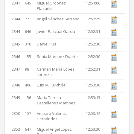
2341
645
Miguel Ordóñez
12:51:06
Plazuelo
2344
77
Ángel Sánchez Serrano
12:52:29
2344
646
Javier Pascual García
12:52:31
2345
310
Daniel Pua
12:52:30
2346
155
Sonia Martínez Duarte
12:52:30
2347
98
Carmen Maria López
12:52:31
Lorenzo
2348
406
Luis Rull Archilla
12:53:30
2349
156
Maria Teresa
12:53:13
Castellanos Martinez
2350
157
Amparo Valencia
12:53:14
Hernández
2352
647
Miguel Angel López
12:53:30