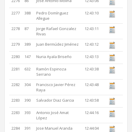
2276
86
Jose Antonio Molina
12:43:06
2277
388
Pedro Domínguez
12:43:10
Allegue
2278
87
Jorge Rafael Gonzalez
12:43:11
Rivas
2279
389
Juan Bermúdez Jiménez
12:43:12
2280
147
Nuria Ayala Briseño
12:43:13
2281
632
Ramón Espinoza
12:43:38
Serrano
2282
304
Francisco Javier Pérez
12:43:48
Raya
2283
390
Salvador Diaz Garcia
12:43:58
2283
393
Antonio José Amat
12:44:16
López
2284
391
Jose Manuel Aranda
12:44:04