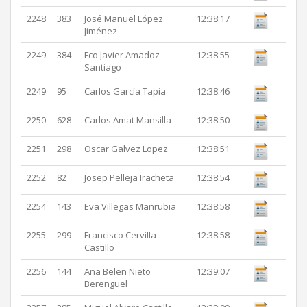
2248
383
José Manuel López
12:38:17
Jiménez
2249
384
Fco Javier Amadoz
12:38:55
Santiago
2249
95
Carlos García Tapia
12:38:46
2250
628
Carlos Amat Mansilla
12:38:50
2251
298
Oscar Galvez Lopez
12:38:51
2252
82
Josep Pelleja Iracheta
12:38:54
2254
143
Eva Villegas Manrubia
12:38:58
2255
299
Francisco Cervilla
12:38:58
Castillo
2256
144
Ana Belen Nieto
12:39:07
Berenguel