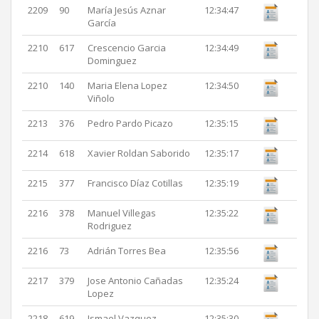
2209
90
María Jesús Aznar
12:34:47
García
2210
617
Crescencio Garcia
12:34:49
Dominguez
2210
140
Maria Elena Lopez
12:34:50
Viñolo
2213
376
Pedro Pardo Picazo
12:35:15
2214
618
Xavier Roldan Saborido
12:35:17
2215
377
Francisco Díaz Cotillas
12:35:19
2216
378
Manuel Villegas
12:35:22
Rodriguez
2216
73
Adrián Torres Bea
12:35:56
2217
379
Jose Antonio Cañadas
12:35:24
Lopez
2218
619
Ismael Vazquez
12:35:30