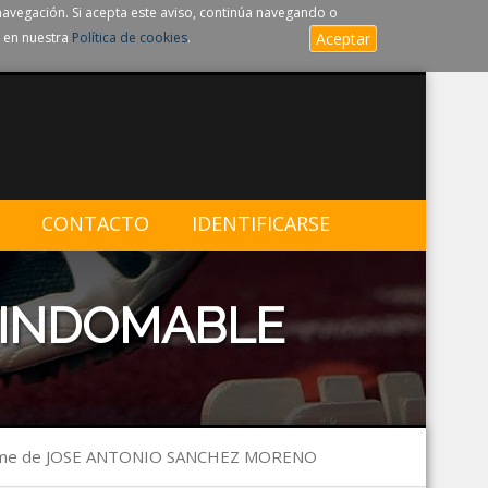
navegación. Si acepta este aviso, continúa navegando o
 en nuestra
Política de cookies
.
Aceptar
CONTACTO
IDENTIFICARSE
 INDOMABLE
rme de JOSE ANTONIO SANCHEZ MORENO