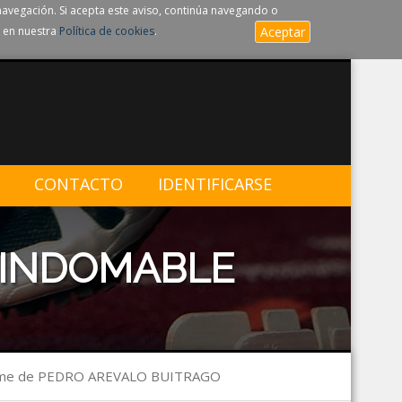
navegación. Si acepta este aviso, continúa navegando o
 en nuestra
Política de cookies
.
Aceptar
CONTACTO
IDENTIFICARSE
 INDOMABLE
rme de PEDRO AREVALO BUITRAGO