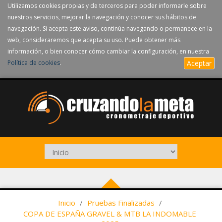
Utilizamos cookies propias y de terceros para poder informarle sobre
nuestros servicios, mejorar la navegación y conocer sus hábitos de
navegación. Si acepta este aviso, continúa navegando o permanece en la
web, consideraremos que acepta su uso. Puede obtener más
información, o bien conocer cómo cambiar la configuración, en nuestra
Política de cookies
.
Aceptar
Inicio
/
Pruebas Finalizadas
/
COPA DE ESPAÑA GRAVEL & MTB LA INDOMABLE