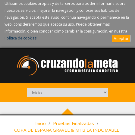
Utilizamos cookies propias y de terceros para poder informarle sobre
nuestros servicios, mejorar la navegación y conocer sus hábitos de
navegación. Si acepta este aviso, continúa navegando o permanece en la
web, consideraremos que acepta su uso. Puede obtener más
información, o bien conocer cómo cambiar la configuración, en nuestra
Política de cookies
.
Aceptar
Inicio
/
Pruebas Finalizadas
/
COPA DE ESPAÑA GRAVEL & MTB LA INDOMABLE