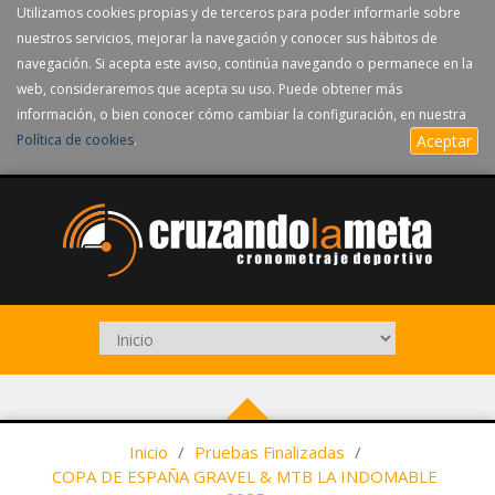
Utilizamos cookies propias y de terceros para poder informarle sobre
nuestros servicios, mejorar la navegación y conocer sus hábitos de
navegación. Si acepta este aviso, continúa navegando o permanece en la
web, consideraremos que acepta su uso. Puede obtener más
información, o bien conocer cómo cambiar la configuración, en nuestra
Política de cookies
.
Aceptar
Inicio
/
Pruebas Finalizadas
/
COPA DE ESPAÑA GRAVEL & MTB LA INDOMABLE