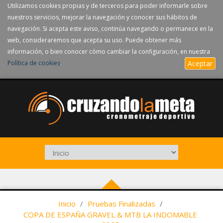
Utilizamos cookies propias y de terceros para poder informarle sobre
nuestros servicios, mejorar la navegación y conocer sus hábitos de
navegación. Si acepta este aviso, continúa navegando o permanece en la
web, consideraremos que acepta su uso. Puede obtener más
información, o bien conocer cómo cambiar la configuración, en nuestra
Política de cookies
.
Aceptar
Inicio
/
Pruebas Finalizadas
/
COPA DE ESPAÑA GRAVEL & MTB LA INDOMABLE