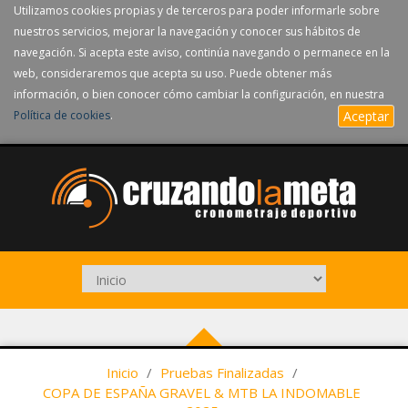
Utilizamos cookies propias y de terceros para poder informarle sobre
nuestros servicios, mejorar la navegación y conocer sus hábitos de
navegación. Si acepta este aviso, continúa navegando o permanece en la
web, consideraremos que acepta su uso. Puede obtener más
información, o bien conocer cómo cambiar la configuración, en nuestra
Política de cookies
.
Aceptar
Inicio
/
Pruebas Finalizadas
/
COPA DE ESPAÑA GRAVEL & MTB LA INDOMABLE