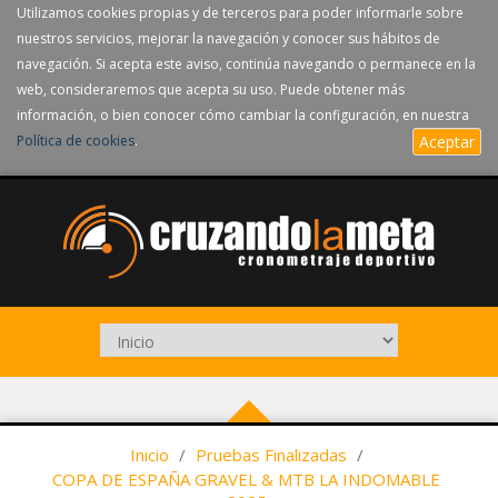
Utilizamos cookies propias y de terceros para poder informarle sobre
nuestros servicios, mejorar la navegación y conocer sus hábitos de
navegación. Si acepta este aviso, continúa navegando o permanece en la
web, consideraremos que acepta su uso. Puede obtener más
información, o bien conocer cómo cambiar la configuración, en nuestra
Política de cookies
.
Aceptar
Inicio
/
Pruebas Finalizadas
/
COPA DE ESPAÑA GRAVEL & MTB LA INDOMABLE