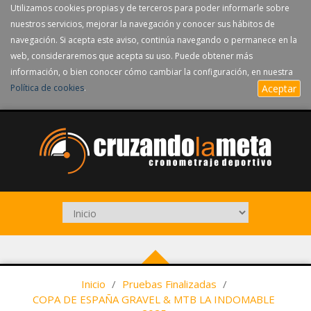
Utilizamos cookies propias y de terceros para poder informarle sobre
nuestros servicios, mejorar la navegación y conocer sus hábitos de
navegación. Si acepta este aviso, continúa navegando o permanece en la
web, consideraremos que acepta su uso. Puede obtener más
información, o bien conocer cómo cambiar la configuración, en nuestra
Política de cookies
.
Aceptar
Inicio
/
Pruebas Finalizadas
/
COPA DE ESPAÑA GRAVEL & MTB LA INDOMABLE