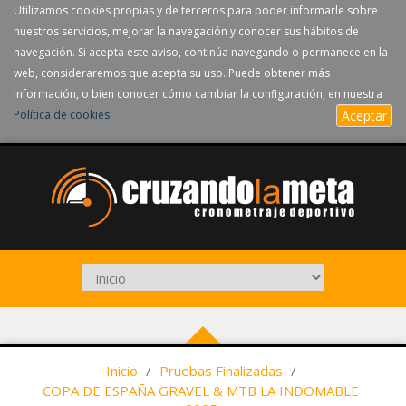
Utilizamos cookies propias y de terceros para poder informarle sobre
nuestros servicios, mejorar la navegación y conocer sus hábitos de
navegación. Si acepta este aviso, continúa navegando o permanece en la
web, consideraremos que acepta su uso. Puede obtener más
información, o bien conocer cómo cambiar la configuración, en nuestra
Política de cookies
.
Aceptar
Inicio
/
Pruebas Finalizadas
/
COPA DE ESPAÑA GRAVEL & MTB LA INDOMABLE