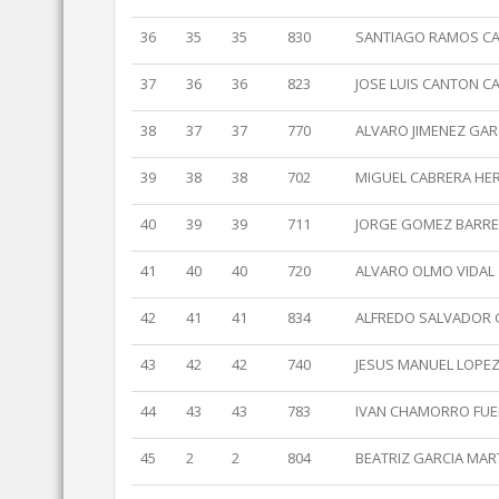
36
35
35
830
SANTIAGO RAMOS C
37
36
36
823
JOSE LUIS CANTON CA
38
37
37
770
ALVARO JIMENEZ GAR
39
38
38
702
MIGUEL CABRERA HE
40
39
39
711
JORGE GOMEZ BARRE
41
40
40
720
ALVARO OLMO VIDAL
42
41
41
834
ALFREDO SALVADOR
43
42
42
740
JESUS MANUEL LOPE
44
43
43
783
IVAN CHAMORRO FUE
45
2
2
804
BEATRIZ GARCIA MAR