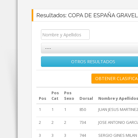
Resultados: COPA DE ESPAÑA GRAVE
----
OTROS RESULTADOS
Pos
Pos
Pos
Cat
Sexo
Dorsal
Nombre y Apellido
1
1
1
850
JUAN JESUS MARTINE
2
2
2
734
JOSE ANTONIO GARC
3
3
3
744
SERGIO GINES MILAN