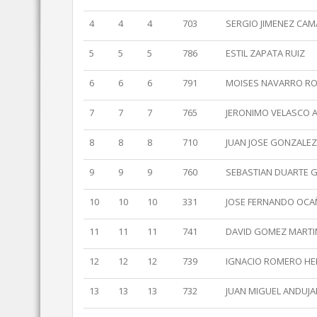
4
4
4
703
SERGIO JIMENEZ CA
5
5
5
786
ESTIL ZAPATA RUIZ
6
6
6
791
MOISES NAVARRO RO
7
7
7
765
JERONIMO VELASCO
8
8
8
710
JUAN JOSE GONZALE
9
9
9
760
SEBASTIAN DUARTE 
10
10
10
331
JOSE FERNANDO OC
11
11
11
741
DAVID GOMEZ MARTI
12
12
12
739
IGNACIO ROMERO H
13
13
13
732
JUAN MIGUEL ANDUJA