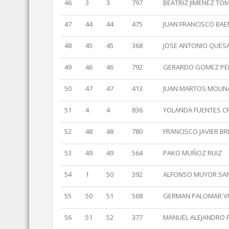
46
3
3
797
BEATRIZ JIMENEZ TO
47
44
44
475
JUAN FRANCISCO BAE
48
45
45
368
JOSE ANTONIO QUES
49
46
46
792
GERARDO GOMEZ PE
50
47
47
413
JUAN MARTOS MOLIN
51
4
4
836
YOLANDA FUENTES C
52
48
48
780
FRANCISCO JAVIER B
53
49
49
564
PAKO MUÑOZ RUIZ
54
1
50
392
ALFONSO MUYOR SA
55
50
51
568
GERMAN PALOMAR VI
56
51
52
377
MANUEL ALEJANDRO 