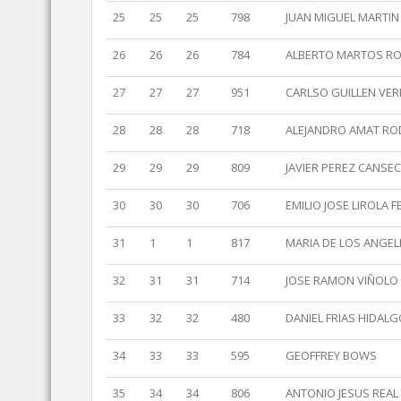
25
25
25
798
JUAN MIGUEL MARTIN
26
26
26
784
ALBERTO MARTOS R
27
27
27
951
CARLSO GUILLEN VER
28
28
28
718
ALEJANDRO AMAT RO
29
29
29
809
JAVIER PEREZ CANSE
30
30
30
706
EMILIO JOSE LIROLA 
31
1
1
817
MARIA DE LOS ANGEL
32
31
31
714
JOSE RAMON VIÑOLO
33
32
32
480
DANIEL FRIAS HIDAL
34
33
33
595
GEOFFREY BOWS
35
34
34
806
ANTONIO JESUS REA