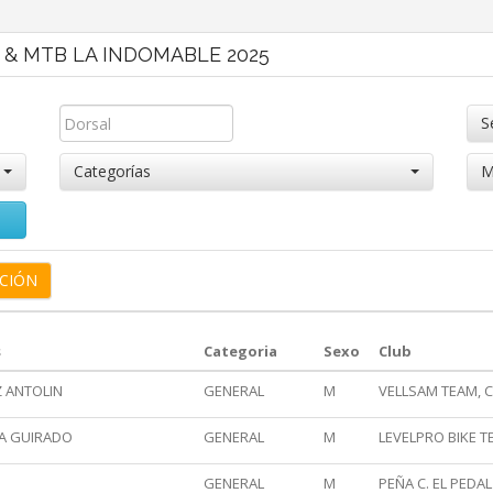
L & MTB LA INDOMABLE 2025
S
Categorías
M
s
Categoria
Sexo
Club
Z ANTOLIN
GENERAL
M
VELLSAM TEAM, C
IA GUIRADO
GENERAL
M
LEVELPRO BIKE TE
GENERAL
M
PEÑA C. EL PEDAL