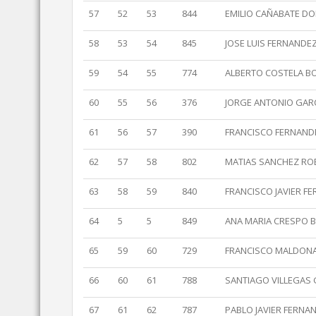
57
52
53
844
EMILIO CAÑABATE D
58
53
54
845
JOSE LUIS FERNANDE
59
54
55
774
ALBERTO COSTELA B
60
55
56
376
JORGE ANTONIO GAR
61
56
57
390
FRANCISCO FERNAND
62
57
58
802
MATIAS SANCHEZ RO
63
58
59
840
FRANCISCO JAVIER 
64
5
5
849
ANA MARIA CRESPO 
65
59
60
729
FRANCISCO MALDON
66
60
61
788
SANTIAGO VILLEGAS 
67
61
62
787
PABLO JAVIER FERNA