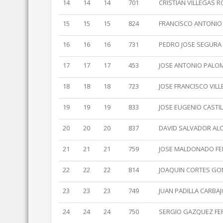
14
14
14
701
CRISTIAN VILLEGAS 
15
15
15
824
FRANCISCO ANTONIO
16
16
16
731
PEDRO JOSE SEGURA
17
17
17
453
JOSE ANTONIO PALOM
18
18
18
723
JOSE FRANCISCO VILL
19
19
19
833
JOSE EUGENIO CASTI
20
20
20
837
DAVID SALVADOR AL
21
21
21
759
JOSE MALDONADO FE
22
22
22
814
JOAQUIN CORTES GO
23
23
23
749
JUAN PADILLA CARBA
24
24
24
750
SERGIO GAZQUEZ FE