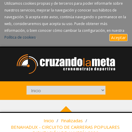
Utilizamos cookies propias y de terceros para poder informarle sobre
nuestros servicios, mejorar la navegación y conocer sus hábitos de
navegación. Si acepta este aviso, continúa navegando o permanece en la
web, consideraremos que acepta su uso. Puede obtener más
información, o bien conocer cómo cambiar la configuración, en nuestra
Política de cookies
.
Aceptar
Inicio
/
Finalizadas
/
BENAHADUX - CIRCUITO DE CARRERAS POPULARES