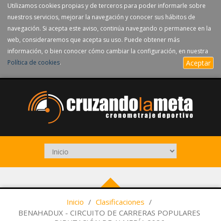
Utilizamos cookies propias y de terceros para poder informarle sobre
nuestros servicios, mejorar la navegación y conocer sus hábitos de
navegación. Si acepta este aviso, continúa navegando o permanece en la
web, consideraremos que acepta su uso. Puede obtener más
información, o bien conocer cómo cambiar la configuración, en nuestra
Política de cookies
.
Aceptar
Inicio
/
Clasificaciones
/
BENAHADUX - CIRCUITO DE CARRERAS POPULARES