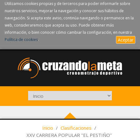
Utilizamos cookies propias y de terceros para poder informarle sobre
nuestros servicios, mejorar la navegación y conocer sus hábitos de
navegación. Si acepta este aviso, continúa navegando o permanece en la
web, consideraremos que acepta su uso. Puede obtener más
información, o bien conocer cómo cambiar la configuración, en nuestra
Política de cookies
.
Aceptar
Inicio
/
Clasificaciones
/
XXV CARRERA POPULAR ''EL PESTIÑO''