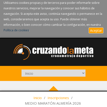
Utilizamos cookies propias y de terceros para poder informarle sobre
nuestros servicios, mejorar la navegación y conocer sus hábitos de
navegación. Si acepta este aviso, continúa navegando o permanece en la
web, consideraremos que acepta su uso. Puede obtener más
información, o bien conocer cómo cambiar la configuración, en nuestra
Política de cookies
.
Aceptar
Inicio
/
Inscripciones
/
MEDIO MARATÓN ALMERÍA 2026