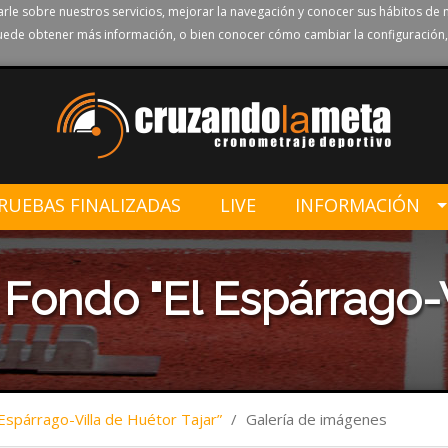
rle sobre nuestros servicios, mejorar la navegación y conocer sus hábitos de 
ede obtener más información, o bien conocer cómo cambiar la configuración,
RUEBAS FINALIZADAS
LIVE
INFORMACIÓN
 Fondo "El Espárrago-
Espárrago-Villa de Huétor Tajar”
/
Galería de imágenes