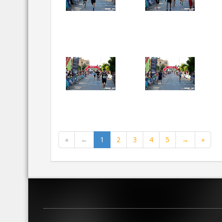
«
←
1
2
3
4
5
→
»