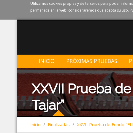
Utilizamos cookies propias y de terceros para poder informa
permanece en la web, consideraremos que acepta su uso. Pu
INICIO
PRÓXIMAS PRUEBAS
P
XXVII Prueba de
Tajar”
Inicio
/
Finalizadas
/
XXVII Prueba de Fondo "El 