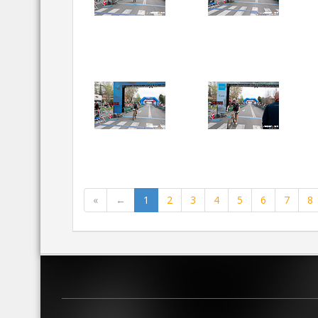
«
←
1
2
3
4
5
6
7
8