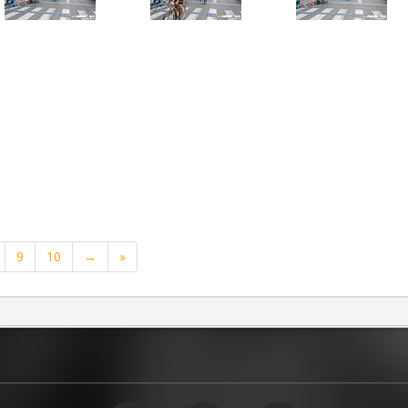
9
10
→
»