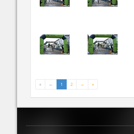
«
←
1
2
→
»