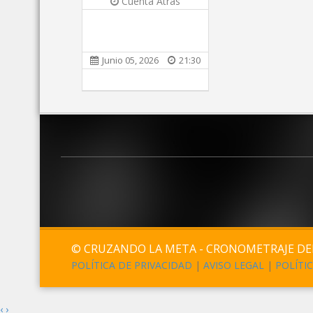
Cuenta Atrás
Junio 05, 2026
21:30
© CRUZANDO LA META - CRONOMETRAJE D
POLÍTICA DE PRIVACIDAD
|
AVISO LEGAL
|
POLÍTI
‹
›