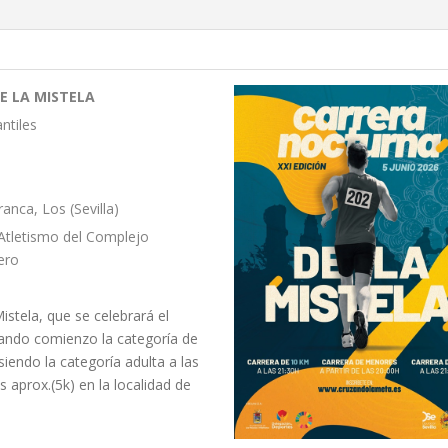
E LA MISTELA
antiles
ranca, Los (Sevilla)
 Atletismo del Complejo
ero
stela, que se celebrará el
dando comienzo la categoría de
iendo la categoría adulta a las
 aprox.(5k) en la localidad de