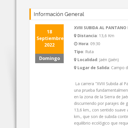
Información General
XVIII SUBIDA AL PANTANO
18
Distancia
:
13,6 Km
Septiembre
Hora
:
09:30
2022
Tipo
:
Ruta
Domingo
Localidad
:
Jaén (Jaén)
Lugar de Salida
:
Campo de
La carrera "XVIII Subida al 
una prueba fundamentalmente 
en la zona de la Sierra de Jaé
discurriendo por parajes de g
13,6 km., con sentido suave 
km., que son de subida conti
equilibrio ecológico que requ