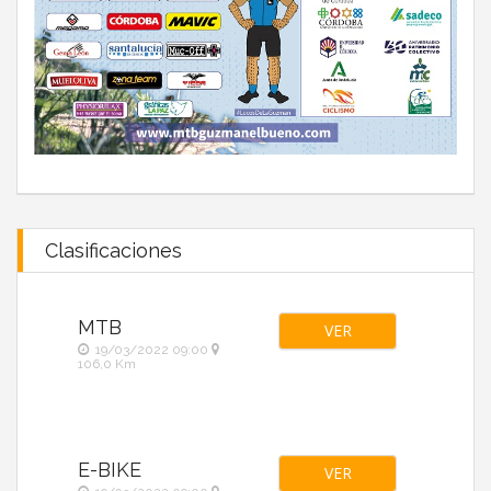
Clasificaciones
MTB
VER
19/03/2022 09:00
106,0 Km
E-BIKE
VER