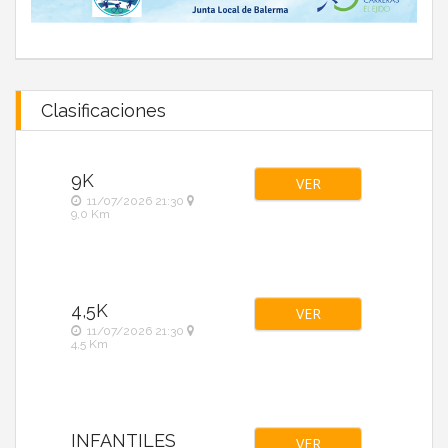
Clasificaciones
9K
VER
11/07/2026 21:30
9,0 Km
4,5K
VER
11/07/2026 21:30
4,5 Km
INFANTILES
VER