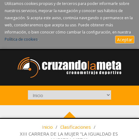
Utilizamos cookies propias y de terceros para poder informarle sobre
nuestros servicios, mejorar la navegación y conocer sus hábitos de
navegación. Si acepta este aviso, continúa navegando o permanece en la
web, consideraremos que acepta su uso. Puede obtener más
información, o bien conocer cómo cambiar la configuración, en nuestra
Política de cookies
.
Aceptar
Inicio
/
Clasificaciones
/
XIII CARRERA DE LA MUJER “LA IGUALDAD ES