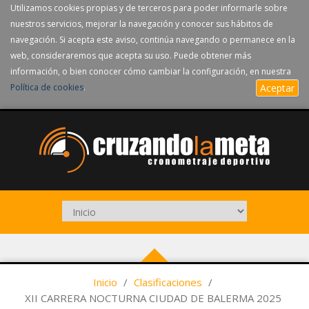
Utilizamos cookies propias y de terceros para poder informarle sobre
nuestros servicios, mejorar la navegación y conocer sus hábitos de
navegación. Si acepta este aviso, continúa navegando o permanece en la
web, consideraremos que acepta su uso. Puede obtener más
información, o bien conocer cómo cambiar la configuración, en nuestra
Política de cookies
.
Aceptar
Inicio
/
Clasificaciones
/
XII CARRERA NOCTURNA CIUDAD DE BALERMA 2025