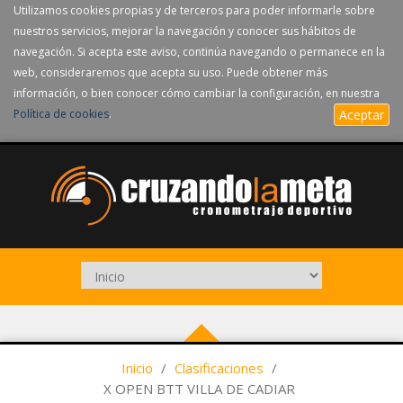
Utilizamos cookies propias y de terceros para poder informarle sobre
nuestros servicios, mejorar la navegación y conocer sus hábitos de
navegación. Si acepta este aviso, continúa navegando o permanece en la
web, consideraremos que acepta su uso. Puede obtener más
información, o bien conocer cómo cambiar la configuración, en nuestra
Política de cookies
.
Aceptar
Inicio
/
Clasificaciones
/
X OPEN BTT VILLA DE CADIAR