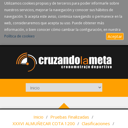
Utilizamos cookies propias y de terceros para poder informarle sobre
nuestros servicios, mejorar la navegación y conocer sus hábitos de
navegación. Si acepta este aviso, continúa navegando o permanece en la
web, consideraremos que acepta su uso. Puede obtener más
información, o bien conocer cómo cambiar la configuración, en nuestra
Política de cookies
.
Aceptar
Inicio
/
Pruebas Finalizadas
/
XXXVI ALMUÑECAR COTA 1200
/
Clasificaciones
/