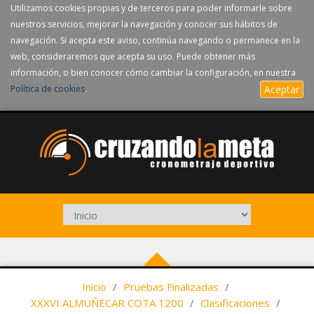
Utilizamos cookies propias y de terceros para poder informarle sobre
nuestros servicios, mejorar la navegación y conocer sus hábitos de
navegación. Si acepta este aviso, continúa navegando o permanece en la
web, consideraremos que acepta su uso. Puede obtener más
información, o bien conocer cómo cambiar la configuración, en nuestra
Política de cookies
.
Aceptar
Inicio
/
Pruebas Finalizadas
/
XXXVI ALMUÑECAR COTA 1200
/
Clasificaciones
/