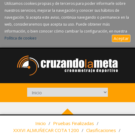
Utilizamos cookies propias y de terceros para poder informarle sobre
nuestros servicios, mejorar la navegación y conocer sus hábitos de
navegación. Si acepta este aviso, continúa navegando o permanece en la
web, consideraremos que acepta su uso. Puede obtener más
información, o bien conocer cómo cambiar la configuración, en nuestra
Política de cookies
.
Aceptar
Inicio
/
Pruebas Finalizadas
/
XXXVI ALMUÑECAR COTA 1200
/
Clasificaciones
/