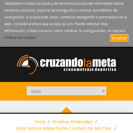
Utilizamos cookies propias y de terceros para poder informarle sobre
nuestros servicios, mejorar la navegación y conocer sus hábitos de
navegación. Si acepta este aviso, continúa navegando o permanece en la
web, consideraremos que acepta su uso. Puede obtener más
información, o bien conocer cómo cambiar la configuración, en nuestra
Política de cookies
.
Aceptar
Inicio
/
Pruebas Finalizadas
/
XXXV MEDIA MARATHON CIUDAD DE MOTRIL
/