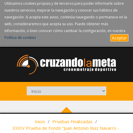
Utilizamos cookies propias y de terceros para poder informarle sobre
nuestros servicios, mejorar la navegación y conocer sus hábitos de
navegación. Si acepta este aviso, continúa navegando o permanece en la
web, consideraremos que acepta su uso. Puede obtener más
información, o bien conocer cómo cambiar la configuración, en nuestra
Política de cookies
.
Aceptar
Inicio
/
Pruebas Finalizadas
/
XXXIV Prueba de Fondo “Juan Antonio Ruiz Navarro -