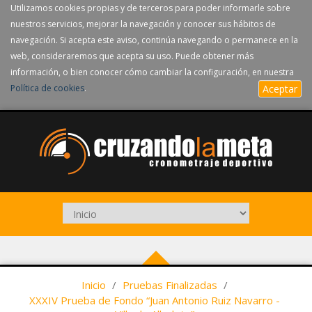
Utilizamos cookies propias y de terceros para poder informarle sobre
nuestros servicios, mejorar la navegación y conocer sus hábitos de
navegación. Si acepta este aviso, continúa navegando o permanece en la
web, consideraremos que acepta su uso. Puede obtener más
información, o bien conocer cómo cambiar la configuración, en nuestra
Política de cookies
.
Aceptar
Inicio
/
Pruebas Finalizadas
/
XXXIV Prueba de Fondo “Juan Antonio Ruiz Navarro -