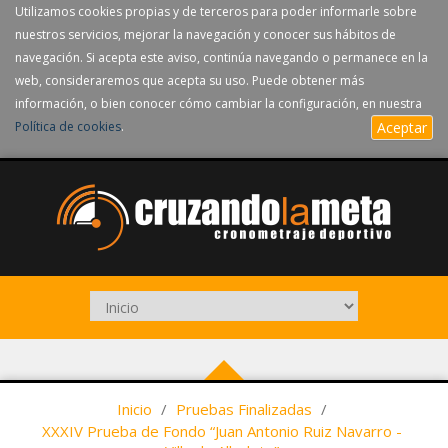
Utilizamos cookies propias y de terceros para poder informarle sobre
nuestros servicios, mejorar la navegación y conocer sus hábitos de
navegación. Si acepta este aviso, continúa navegando o permanece en la
web, consideraremos que acepta su uso. Puede obtener más
información, o bien conocer cómo cambiar la configuración, en nuestra
Política de cookies
.
Aceptar
Inicio
/
Pruebas Finalizadas
/
XXXIV Prueba de Fondo “Juan Antonio Ruiz Navarro -