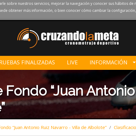
rle sobre nuestros servicios, mejorar la navegación y conocer sus hábitos de 
ede obtener más información, o bien conocer cómo cambiar la configuración,
RUEBAS FINALIZADAS
LIVE
INFORMACIÓN
 Fondo “Juan Antonio 
”
ndo “Juan Antonio Ruiz Navarro - Villa de Albolote”
/
Clasificaci