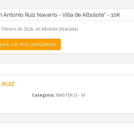
Antonio Ruiz Navarro - Villa de Albolote” - 10K
Febrero de 2026, en Albolote (Granada)
arar con otros participantes
 RUIZ
Categoria:
MASTER D - M