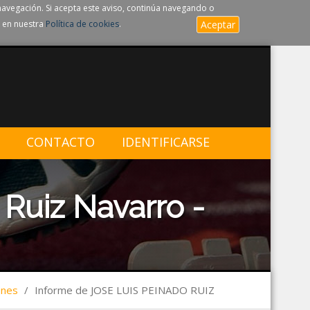
navegación. Si acepta este aviso, continúa navegando o
 en nuestra
Política de cookies
.
Aceptar
CONTACTO
IDENTIFICARSE
Ruiz Navarro -
ones
/
Informe de JOSE LUIS PEINADO RUIZ