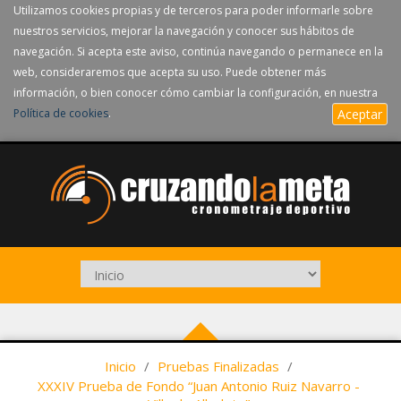
Utilizamos cookies propias y de terceros para poder informarle sobre
nuestros servicios, mejorar la navegación y conocer sus hábitos de
navegación. Si acepta este aviso, continúa navegando o permanece en la
web, consideraremos que acepta su uso. Puede obtener más
información, o bien conocer cómo cambiar la configuración, en nuestra
Política de cookies
.
Aceptar
Inicio
/
Pruebas Finalizadas
/
XXXIV Prueba de Fondo “Juan Antonio Ruiz Navarro -