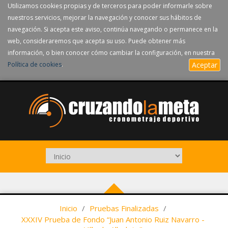
Utilizamos cookies propias y de terceros para poder informarle sobre
nuestros servicios, mejorar la navegación y conocer sus hábitos de
navegación. Si acepta este aviso, continúa navegando o permanece en la
web, consideraremos que acepta su uso. Puede obtener más
información, o bien conocer cómo cambiar la configuración, en nuestra
Política de cookies
.
Aceptar
Inicio
/
Pruebas Finalizadas
/
XXXIV Prueba de Fondo “Juan Antonio Ruiz Navarro -