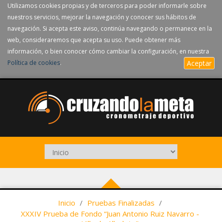
Utilizamos cookies propias y de terceros para poder informarle sobre
nuestros servicios, mejorar la navegación y conocer sus hábitos de
navegación. Si acepta este aviso, continúa navegando o permanece en la
web, consideraremos que acepta su uso. Puede obtener más
información, o bien conocer cómo cambiar la configuración, en nuestra
Política de cookies
.
Aceptar
Inicio
/
Pruebas Finalizadas
/
XXXIV Prueba de Fondo “Juan Antonio Ruiz Navarro -