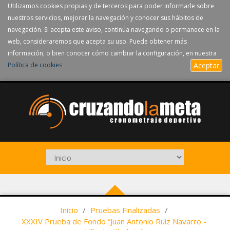
Utilizamos cookies propias y de terceros para poder informarle sobre
nuestros servicios, mejorar la navegación y conocer sus hábitos de
navegación. Si acepta este aviso, continúa navegando o permanece en la
web, consideraremos que acepta su uso. Puede obtener más
información, o bien conocer cómo cambiar la configuración, en nuestra
Política de cookies
.
Aceptar
Inicio
/
Pruebas Finalizadas
/
XXXIV Prueba de Fondo “Juan Antonio Ruiz Navarro -