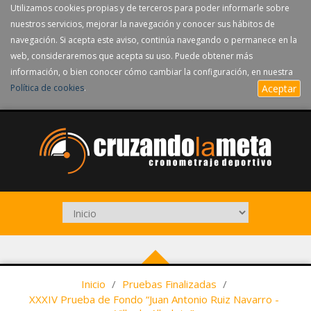
Utilizamos cookies propias y de terceros para poder informarle sobre
nuestros servicios, mejorar la navegación y conocer sus hábitos de
navegación. Si acepta este aviso, continúa navegando o permanece en la
web, consideraremos que acepta su uso. Puede obtener más
información, o bien conocer cómo cambiar la configuración, en nuestra
Política de cookies
.
Aceptar
Inicio
/
Pruebas Finalizadas
/
XXXIV Prueba de Fondo “Juan Antonio Ruiz Navarro -