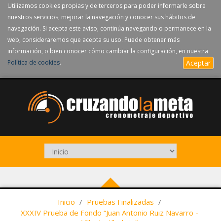
Utilizamos cookies propias y de terceros para poder informarle sobre
nuestros servicios, mejorar la navegación y conocer sus hábitos de
navegación. Si acepta este aviso, continúa navegando o permanece en la
web, consideraremos que acepta su uso. Puede obtener más
información, o bien conocer cómo cambiar la configuración, en nuestra
Política de cookies
.
Aceptar
Inicio
/
Pruebas Finalizadas
/
XXXIV Prueba de Fondo “Juan Antonio Ruiz Navarro -