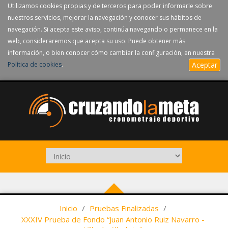
Utilizamos cookies propias y de terceros para poder informarle sobre
nuestros servicios, mejorar la navegación y conocer sus hábitos de
navegación. Si acepta este aviso, continúa navegando o permanece en la
web, consideraremos que acepta su uso. Puede obtener más
información, o bien conocer cómo cambiar la configuración, en nuestra
Política de cookies
.
Aceptar
Inicio
/
Pruebas Finalizadas
/
XXXIV Prueba de Fondo “Juan Antonio Ruiz Navarro -