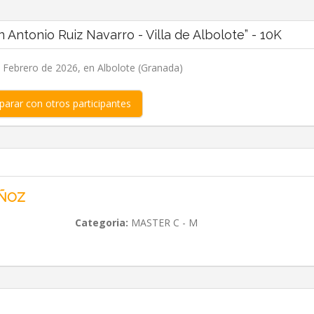
Antonio Ruiz Navarro - Villa de Albolote” - 10K
Febrero de 2026, en Albolote (Granada)
arar con otros participantes
UÑOZ
Categoria:
MASTER C - M