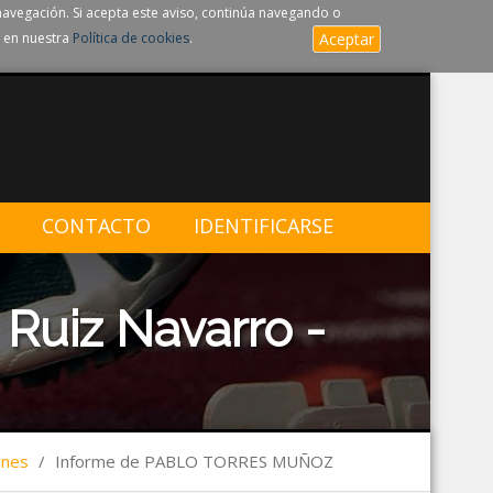
navegación. Si acepta este aviso, continúa navegando o
 en nuestra
Política de cookies
.
Aceptar
CONTACTO
IDENTIFICARSE
Ruiz Navarro -
ones
/
Informe de PABLO TORRES MUÑOZ